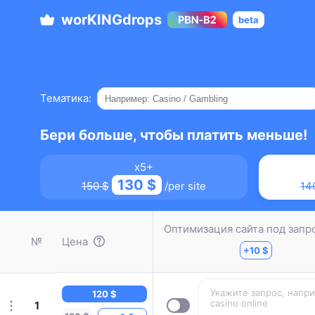
wor
KING
drops
beta
Тематика:
Бери больше, чтобы платить меньше!
x5+
130 $
150 $
/per site
14
Оптимизация сайта под запр
Цена
№
+10 $
120 $
1