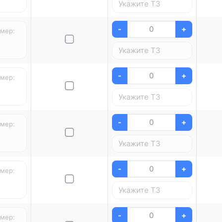
-
+
-
+
-
+
-
+
-
+