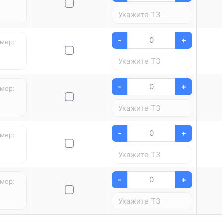
-
+
-
+
-
+
-
+