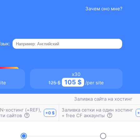
Зачем оно мне?
зык:
 39%
x30
105 $
ite
125 $
/per site
Заливка сайта на хостинг
N-хостинг (+REF),
Заливка сетки на один хостинг
+0 $
+
-ти сайтов
+ free CF аккаунты